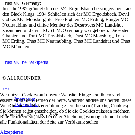
Trust MC Germany:
Im Jahr 1982 gründet sich der MC Ergoldsbach hervorgegangen aus
den Black Kings. 1984 Schließen sich der MC Ergoldsbach, Devil
Cobras MC Moosburg, der Free Fighters MC Erding, Ranger MC
Neutraubling und einige Member des Destroyers MC Landshut
zusammen und der TRUST MC Germany war geboren. Die ersten
Chapter sind Trust MC Ergoldsbach, Trust MC Moosburg, Trust
MC Erding, Trust MC Neutraubling, Trust MC Landshut und Trust
MC München.
Trust MC bei Wikipedia
© ALLROUNDER
↑↑↑
Wir nutzen Cookies auf unserer Website. Einige von ihnen sind
Impressum
essenziell für den Betrieb der Seite, während andere uns helfen, diese
Datenschutz
Website und die Nutzererfahrung zu verbessern (Tracking Cookies).
Sie können selbst entscheiden, ob Sie die Cookies zulassen möchten.
Donnerstag, 06. August 2026
Bitte beachten Sie, dass bei einer Ablehnung womöglich nicht mehr
alle Funktionalitäten der Seite zur Verfügung stehen.
Akzeptieren