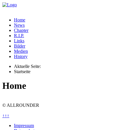
Home
News
Chapter
R.I.P.
Links
Bilder
Medien
History
Aktuelle Seite:
Startseite
Home
© ALLROUNDER
↑↑↑
Impressum